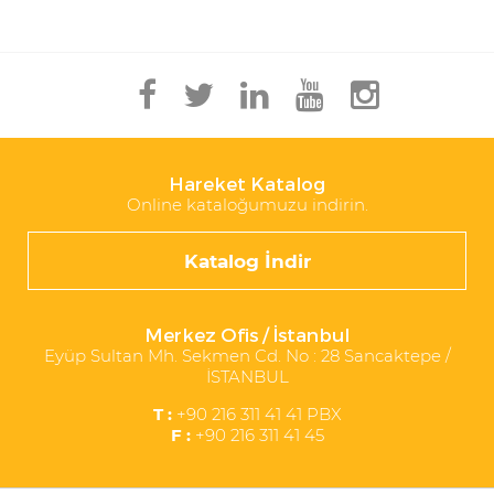
Hareket Katalog
Online kataloğumuzu indirin.
Katalog İndir
Merkez Ofis / İstanbul
Eyüp Sultan Mh. Sekmen Cd. No : 28 Sancaktepe /
İSTANBUL
T :
+90 216 311 41 41 PBX
F :
+90 216 311 41 45