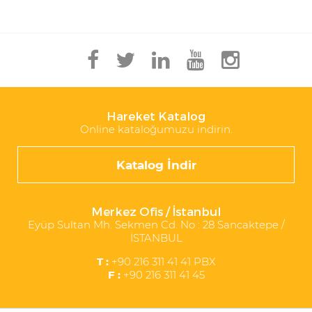
Hareket Katalog
Online kataloğumuzu indirin.
Katalog İndir
Merkez Ofis / İstanbul
Eyüp Sultan Mh. Sekmen Cd. No : 28 Sancaktepe /
İSTANBUL
T :
+90 216 311 41 41 PBX
F :
+90 216 311 41 45