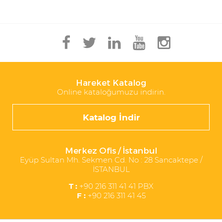
Hareket Katalog
Online kataloğumuzu indirin.
Katalog İndir
Merkez Ofis / İstanbul
Eyüp Sultan Mh. Sekmen Cd. No : 28 Sancaktepe /
İSTANBUL
T :
+90 216 311 41 41 PBX
F :
+90 216 311 41 45