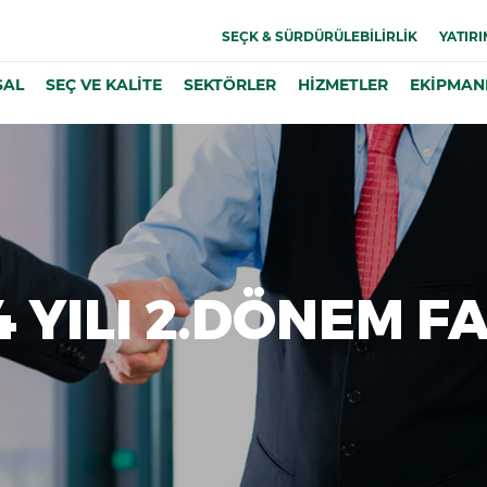
SEÇK & SÜRDÜRÜLEBİLİRLİK
YATIRI
SAL
SEÇ VE KALİTE
SEKTÖRLER
HİZMETLER
EKİPMAN
 YILI 2.DÖNEM F