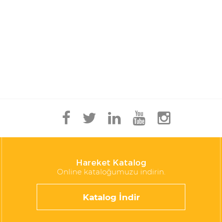
Hareket Katalog
Online kataloğumuzu indirin.
Katalog İndir