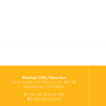
Merkez Ofis / İstanbul
Eyüp Sultan Mh. Sekmen Cd. No : 28
Sancaktepe / İSTANBUL
T :
+90 216 311 41 41 PBX
F :
+90 216 311 41 45