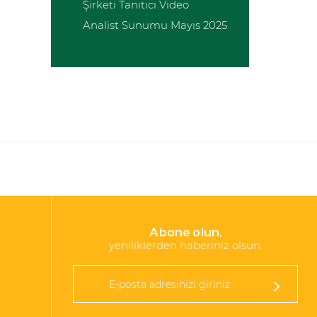
Şirketi Tanıtıcı Video
Analist Sunumu Mayıs 2025
Abone olun,
yeniliklerden haberiniz olsun.