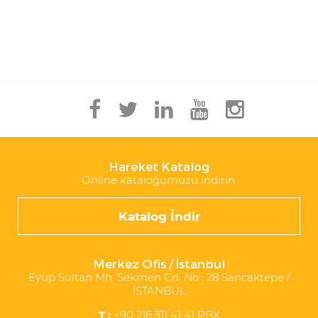
Hareket Katalog
Online kataloğumuzu indirin.
Katalog İndir
Merkez Ofis / İstanbul
Eyüp Sultan Mh. Sekmen Cd. No : 28 Sancaktepe /
İSTANBUL
T :
+90 216 311 41 41 PBX