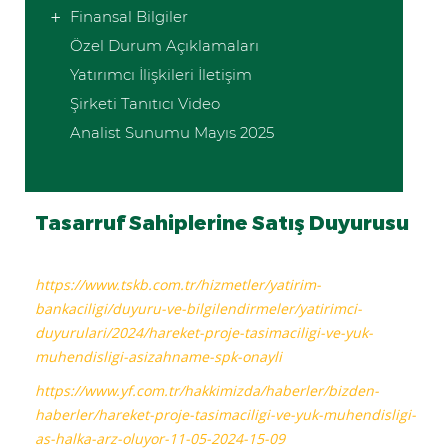
Finansal Bilgiler
Özel Durum Açıklamaları
Yatırımcı İlişkileri İletişim
Şirketi Tanıtıcı Video
Analist Sunumu Mayıs 2025
Tasarruf Sahiplerine Satış Duyurusu
https://www.tskb.com.tr/hizmetler/yatirim-
bankaciligi/duyuru-ve-bilgilendirmeler/yatirimci-
duyurulari/2024/hareket-proje-tasimaciligi-ve-yuk-
muhendisligi-asizahname-spk-onayli
https://www.yf.com.tr/hakkimizda/haberler/bizden-
haberler/hareket-proje-tasimaciligi-ve-yuk-muhendisligi-
as-halka-arz-oluyor-11-05-2024-15-09