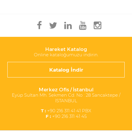
Hareket Katalog
Online kataloğumuzu indirin.
Katalog İndir
Merkez Ofis / İstanbul
Eyüp Sultan Mh. Sekmen Cd. No : 28 Sancaktepe /
İSTANBUL
T :
+90 216 311 41 41 PBX
F :
+90 216 311 41 45