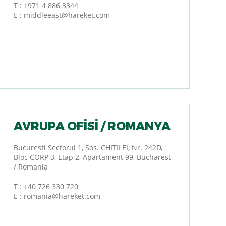
T :
+971 4 886 3344
E :
middleeast@hareket.com
AVRUPA OFISI / ROMANYA
București Sectorul 1, Șos. CHITILEI, Nr. 242D,
Bloc CORP 3, Etap 2, Apartament 99, Bucharest
/ Romania
T :
+40 726 330 720
E :
romania@hareket.com