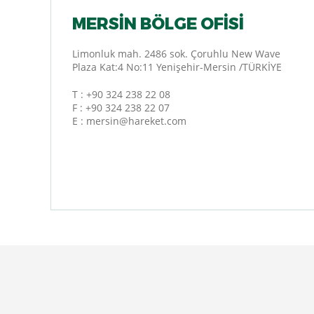
MERSIN BÖLGE OFISI
Limonluk mah. 2486 sok. Çoruhlu New Wave
Plaza Kat:4 No:11 Yenişehir-Mersin /TÜRKİYE
T :
+90 324 238 22 08
F : +90 324 238 22 07
E :
mersin@hareket.com