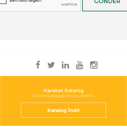
GÖNDER
Hareket Katalog
Online kataloğumuzu indirin.
Katalog İndir