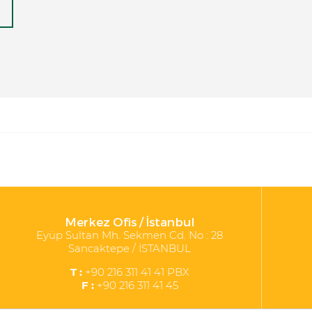
Merkez Ofis / İstanbul
Eyüp Sultan Mh. Sekmen Cd. No : 28
Sancaktepe / İSTANBUL
T :
+90 216 311 41 41 PBX
F :
+90 216 311 41 45