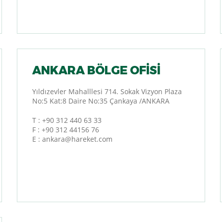
ANKARA BÖLGE OFISI
Yıldızevler Mahalllesi 714. Sokak Vizyon Plaza
No:5 Kat:8 Daire No:35 Çankaya /ANKARA
T :
+90 312 440 63 33
F : +90 312 44156 76
E :
ankara@hareket.com