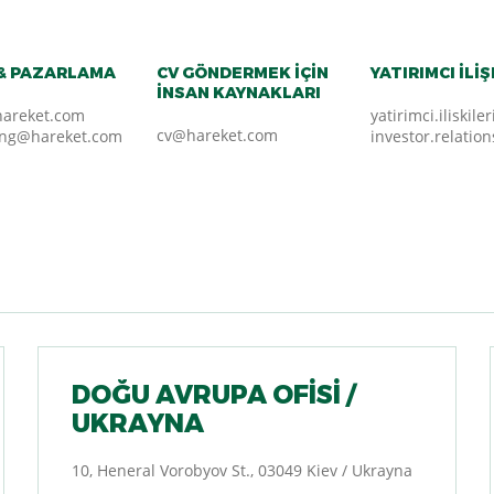
 & PAZARLAMA
CV GÖNDERMEK IÇIN
YATIRIMCI İLIŞ
İNSAN KAYNAKLARI
hareket.com
yatirimci.iliskil
cv@hareket.com
ing@hareket.com
investor.relati
DOĞU AVRUPA OFİSİ /
UKRAYNA
10, Heneral Vorobyov St., 03049 Kiev / Ukrayna