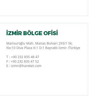
İZMIR BÖLGE OFISI
Mansuroğlu Mah. Manas Bulvarı 293/1 Sk.
No:10 Diva Plaza K:1 D:1 Bayraklı-İzmir /Türkiye
T :
+90 232 835 48 47
F : +90 232 835 47 52
E :
izmir@hareket.com