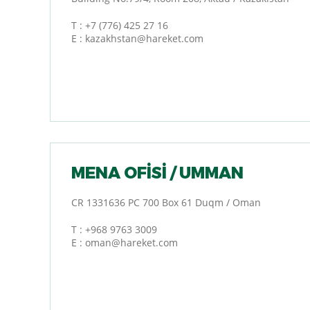
T :
+7 (776) 425 27 16
E :
kazakhstan@hareket.com
MENA OFİSİ / UMMAN
CR 1331636 PC 700 Box 61 Duqm / Oman
T :
+968 9763 3009
E :
oman@hareket.com