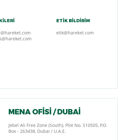
KILERI
ETİK BİLDİRİM
eri@hareket.com
etik@hareket.com
ons@hareket.com
MENA OFISI / DUBAI
Jebel Ali Free Zone (South), Plot No. S10505, P.O.
Box - 263438, Dubai / U.A.E.