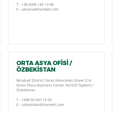
T :
+38 (099) 145 13 96
E :
ukraine@hareket.com
ORTA ASYA OFİSİ /
ÖZBEKISTAN
Mirabad District Taras Shevcenko Street 21A
Gross Plaza Business Center No:503 Taşkent /
Özbekistan
T :
+998 90 947 15 00
E :
uzbekistan@hareket.com