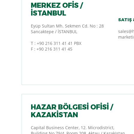
MERKEZ OFIS /
İSTANBUL
SATIŞ
Eyüp Sultan Mh. Sekmen Cd. No : 28
sales@
Sancaktepe / İSTANBUL
market
T :
+90 216 311 41 41 PBX
F : +90 216 311 41 45
HAZAR BÖLGESİ OFİSİ /
KAZAKİSTAN
Capital Business Center, 12. Microdistrict,
Building No.79/4, Room 208, Aktau / Kazakistan