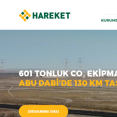
KURUM
601 TONLUK CO₂ EKIPM
ABU DABI’DE 130 KM TA
DEVAMINI OKU