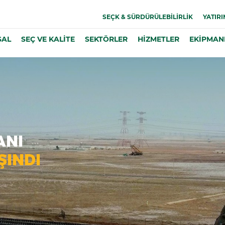
SEÇK & SÜRDÜRÜLEBİLİRLİK
YATIRI
SAL
SEÇ VE KALİTE
SEKTÖRLER
HİZMETLER
EKİPMAN
ANI
ŞINDI