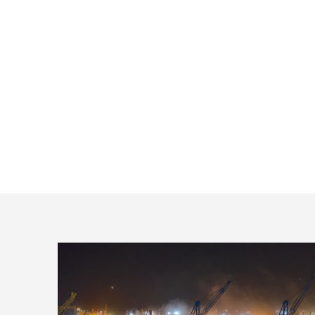
Kaldırma
Mühendisliği
ve
Taşıma
Etüdü
Danışmanlığı