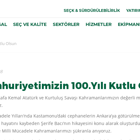
SEÇK & SÜRDÜRÜLEBİLİRLİK
YATIRI
SAL
SEÇ VE KALİTE
SEKTÖRLER
HİZMETLER
EKİPMAN
tlu Olsun
08
uriyetimizin 100.Yılı Kutlu
afa Kemal Atatürk ve Kurtuluş Savaşı Kahramanlarımızın değerli mir
z.
adele Yılları’nda Kastamonu’daki cephanelerin Ankara’ya götürülme
 hayatını kaybeden Şerife Bacı’nın hikayesini konu alarak oluştur
e Milli Mücadele Kahramanlarımızı şükranla anıyoruz.