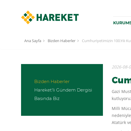
KURUM
Ana Sayfa
Bizden Haberler
Cumhuriyetimizin 100.Yılı Ku
2026-08-
Cumh
Bizden Haberler
Hareket'li Gündem Dergisi
Gazi Must
Basında Biz
kutluyoru
Milli Müc
nedeniyle
Atatürk v