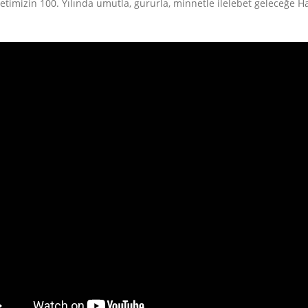
timizin 100. Yılında umutla, gururla, minnetle ilelebet geleceğe Har