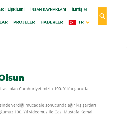
MCI İLIŞKILERI
İNSAN KAYNAKLARI
İLETİŞİM
LAR
PROJELER
HABERLER
TR
 Olsun
ası olan Cumhuriyetimizin 100. Yılı’nı gururla
sinde verdiği mücadele sonucunda ağır kış şartları
duğumuz 100. Yıl videomuz ile Gazi Mustafa Kemal