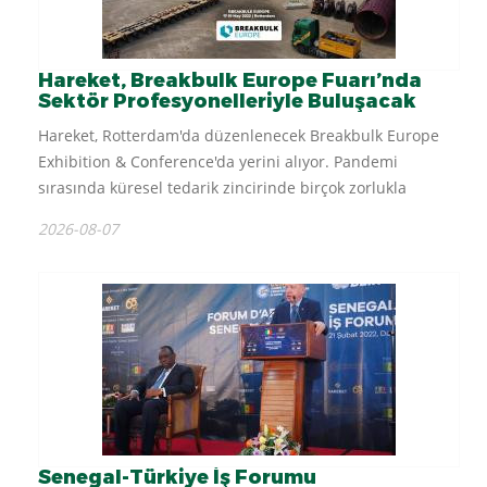
Hareket, Breakbulk Europe Fuarı’nda
Sektör Profesyonelleriyle Buluşacak
Hareket, Rotterdam'da düzenlenecek Breakbulk Europe
Exhibition & Conference'da yerini alıyor. Pandemi
sırasında küresel tedarik zincirinde birçok zorlukla
karşılaştık. Bu etkinlik, eğitimler ve atölye çalışmalarıyla
2026-08-07
bilgi alışverişinde bulunmak ve endüstrinin...
Senegal-Türkiye İş Forumu