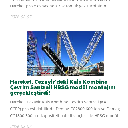
Hareket proje esnasında 357 tonluk gaz türbininin
hidrolik römork ve 1000 ton kapasiteli Gantry Kaldırma
2026-08-07
Sistemi ile taşımasını...
Hareket, Cezayir'deki Kais Kombine
Çevrim Santrali HRSG modül montajını
gerçekleştirdi!
Hareket, Cezayir Kais Kombine Çevrim Santrali (KAIS
CCPP) projesi dahilinde Demag CC2800 600 ton ve Demag
CC1800 300 ton kapasiteli paletli vinçleri ile HRSG modül
kaldırması ve montajını gerçekleştirdi....
2026-08-07