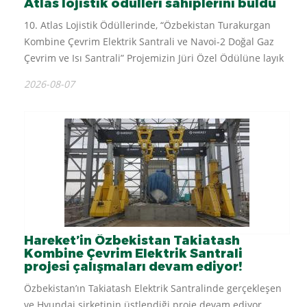
Atlas lojistik ödülleri sahiplerini buldu
10. Atlas Lojistik Ödüllerinde, “Özbekistan Turakurgan
Kombine Çevrim Elektrik Santrali ve Navoi-2 Doğal Gaz
Çevrim ve Isı Santrali” Projemizin Jüri Özel Ödülüne layık
görüldüğünü bildirmekten gurur duyuyoruz. Projede
2026-08-07
emeği geçen...
Hareket’in Özbekistan Takiatash
Kombine Çevrim Elektrik Santrali
projesi çalışmaları devam ediyor!
Özbekistan’ın Takiatash Elektrik Santralinde gerçekleşen
ve Hyundai şirketinin üstlendiği proje devam ediyor.