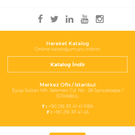
Hareket Katalog
Online kataloğumuzu indirin.
Katalog İndir
Merkez Ofis / İstanbul
Eyüp Sultan Mh. Sekmen Cd. No : 28 Sancaktepe /
İSTANBUL
T :
+90 216 311 41 41 PBX
F :
+90 216 311 41 45