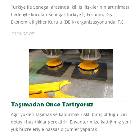
Türkiye ile Senegal arasında ikili iş ilişkilerinin artırılması
hedefiyle kurulan Senegal-Türkiye İş Forumu; Dış
Ekonomik İlişkiler Kurulu (DEİK) organizasyonunda, T.C.
Cumhurbaşkanı Recep Tayyip Erdoğan, Senegal
2026-08-07
Cumhuriyeti Cumhurbaşkanı Sn. Macky Sall,...
Taşımadan Önce Tartıyoruz
Ağır yükleri taşımak ve kaldırmak riskli bir iş olduğu için
detaylı hazırlıklar gerektirir. Envanterimize kattığımız yeni
yük hücreleriyle hassas ölçümler yaparak
hesaplamalarımızı kontrol ediyor ve riskleri minimum