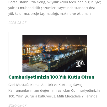
Borsa İstanbul’da Gong, 67 yıllık köklü tecrübenin gücüyle;
yüksek mühendislik çözümleri sayesinde standart dışı
yük kaldırma, proje taşımacılığı, makine ve ekipman
kiralama, montaj ve depolama hizmetleri sunup üç kıtada
2026-08-07
faaliyet...
Cumhuriyetimizin 100.Yılı Kutlu Olsun
Gazi Mustafa Kemal Atatürk ve Kurtuluş Savaşı
Kahramanlarımızın değerli mirası olan Cumhuriyetimizin
100. Yılı’nı gururla kutluyoruz. Milli Mücadele Yılları’nda
Kastamonu’daki cephanelerin Ankara’ya götürülmesinde
2026-08-07