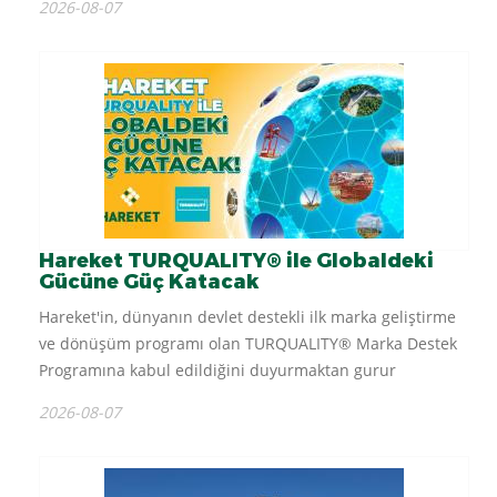
2026-08-07
seviyeye indiriyoruz. Her...
Hareket TURQUALITY® ile Globaldeki
Gücüne Güç Katacak
Hareket'in, dünyanın devlet destekli ilk marka geliştirme
ve dönüşüm programı olan TURQUALITY® Marka Destek
Programına kabul edildiğini duyurmaktan gurur
duyuyoruz. TURQUALITY®, kabul edilen Türk markalarının
2026-08-07
organizasyonel ve operasyonel rekabet gücünü...