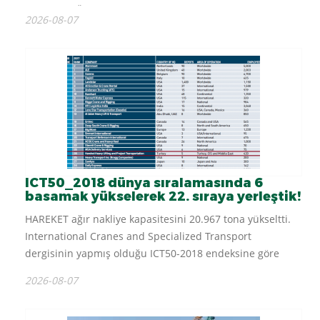
üstlendiği Özbekistan’ın en önemli projelerinden
2026-08-07
Turakurgan Kombine Çevrim Elektrik Santrali projesindeki
operasyonlarını...
ICT50_2018 dünya sıralamasında 6
basamak yükselerek 22. sıraya yerleştik!
HAREKET ağır nakliye kapasitesini 20.967 tona yükseltti.
International Cranes and Specialized Transport
dergisinin yapmış olduğu ICT50-2018 endeksine göre
dünya sıralamasında 22. olmuştur....
2026-08-07