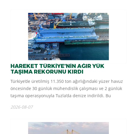
verdiği mücadele sonucunda ağır kış şartları nedeniyle
hayatını...
HAREKET TÜRKİYE’NİN AĞIR YÜK
TAŞIMA REKORUNU KIRDI
Türkiye’de üretilmiş 11.350 ton ağırlığındaki yüzer havuz
öncesinde 30 günlük mühendislik çalışması ve 2 günlük
taşıma operasyonuyla Tuzla’da denize indirildi. Bu
operasyonla Hareket, Türkiye’nin ağır yük taşıma
2026-08-07
rekorunu kırdı. Türkiye’de bugüne...