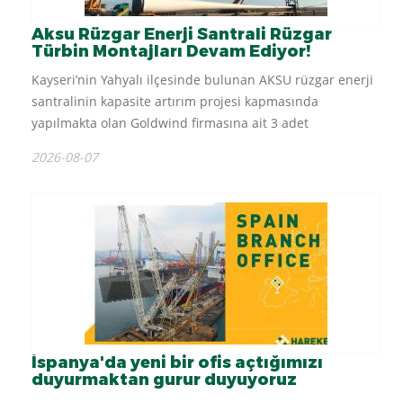
Aksu Rüzgar Enerji Santrali Rüzgar
Türbin Montajları Devam Ediyor!
Kayseri’nin Yahyalı ilçesinde bulunan AKSU rüzgar enerji
santralinin kapasite artırım projesi kapmasında
yapılmakta olan Goldwind firmasına ait 3 adet
140/3500KW (100HH) rüzgar türbininin ilkinin montajı
2026-08-07
tamamlanmıştır. Montaj için ana vinç...
İspanya'da yeni bir ofis açtığımızı
duyurmaktan gurur duyuyoruz