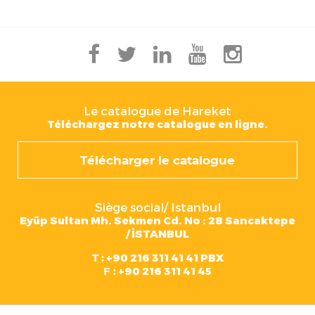
Le catalogue de Hareket
Téléchargez notre catalogue en ligne.
Télécharger le catalogue
Siège social/ Istanbul
Eyüp Sultan Mh. Sekmen Cd. No : 28 Sancaktepe
/ İSTANBUL
T :
+90 216 311 41 41 PBX
F :
+90 216 311 41 45