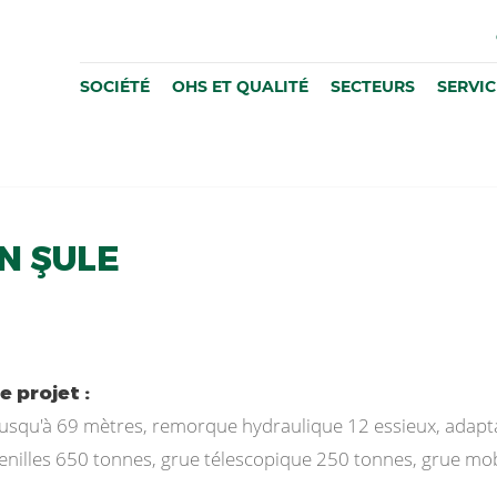
SOCIÉTÉ
OHS ET QUALITÉ
SECTEURS
SERVIC
N ŞULE
 projet :
usqu'à 69 mètres, remorque hydraulique 12 essieux, adapt
henilles 650 tonnes, grue télescopique 250 tonnes, grue mo