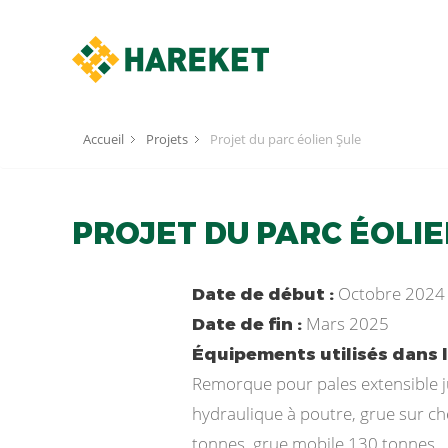
Accueil
Projets
Projet du parc éolien Şule
PROJET DU PARC ÉOLIE
Octobre 2024
Date de début :
Mars 2025
Date de fin :
Équipements utilisés dans le
Remorque pour pales extensible j
hydraulique à poutre, grue sur c
tonnes, grue mobile 130 tonnes.