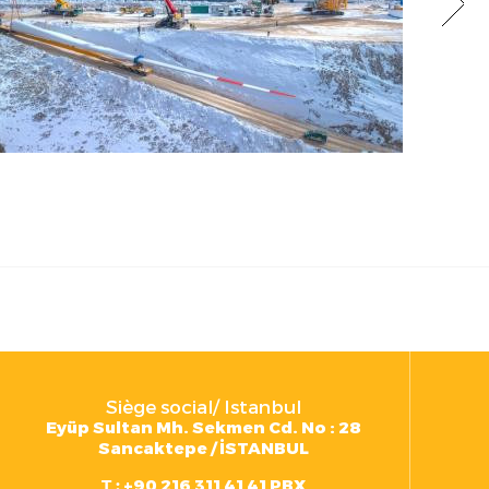
Siège social/ Istanbul
Eyüp Sultan Mh. Sekmen Cd. No : 28
Sancaktepe / İSTANBUL
T :
+90 216 311 41 41 PBX