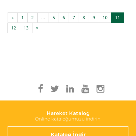
«
1
2
...
5
6
7
8
9
10
11
12
13
»
Hareket Katalog
Online kataloğumuzu indirin.
Katalog İndir