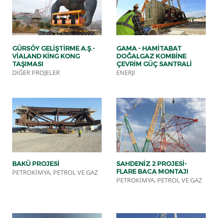
GÜRSÖY GELIŞTIRME A.Ş.-
GAMA - HAMITABAT
VIALAND KING KONG
DOĞALGAZ KOMBINE
TAŞIMASI
ÇEVRIM GÜÇ SANTRALI
DIĞER PROJELER
ENERJI
BAKÜ PROJESI
SAHDENIZ 2 PROJESI-
FLARE BACA MONTAJI
PETROKIMYA, PETROL VE GAZ
PETROKIMYA, PETROL VE GAZ