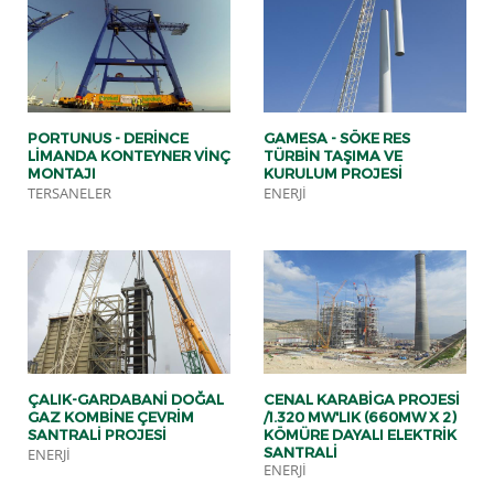
PORTUNUS - DERINCE
GAMESA - SÖKE RES
LIMANDA KONTEYNER VINÇ
TÜRBIN TAŞIMA VE
MONTAJI
KURULUM PROJESI
TERSANELER
ENERJI
ÇALIK-GARDABANI DOĞAL
CENAL KARABIGA PROJESI
GAZ KOMBINE ÇEVRIM
/1.320 MW'LIK (660MW X 2)
SANTRALI PROJESI
KÖMÜRE DAYALI ELEKTRIK
SANTRALI
ENERJI
ENERJI