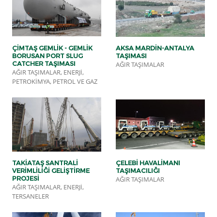
ÇIMTAŞ GEMLIK - GEMLIK
AKSA MARDIN-ANTALYA
BORUSAN PORT SLUG
TAŞIMASI
CATCHER TAŞIMASI
AĞIR TAŞIMALAR
AĞIR TAŞIMALAR, ENERJI,
PETROKIMYA, PETROL VE GAZ
TAKIATAŞ SANTRALI
ÇELEBI HAVALIMANI
VERIMLILIĞI GELIŞTIRME
TAŞIMACILIĞI
PROJESI
AĞIR TAŞIMALAR
AĞIR TAŞIMALAR, ENERJI,
TERSANELER