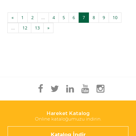
«
1
2
...
4
5
6
7
8
9
10
...
12
13
»
Hareket Katalog
Online kataloğumuzu indirin.
Katalog İndir