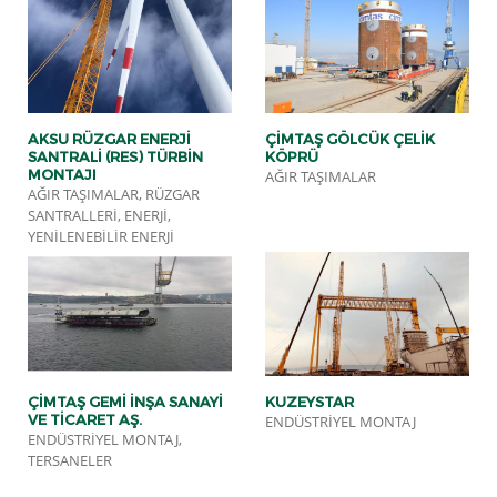
AKSU RÜZGAR ENERJI
ÇIMTAŞ GÖLCÜK ÇELIK
SANTRALI (RES) TÜRBIN
KÖPRÜ
MONTAJI
AĞIR TAŞIMALAR
AĞIR TAŞIMALAR, RÜZGAR
SANTRALLERI, ENERJI,
YENILENEBILIR ENERJI
ÇİMTAŞ GEMİ İNŞA SANAYİ
KUZEYSTAR
VE TİCARET AŞ.
ENDÜSTRIYEL MONTAJ
ENDÜSTRIYEL MONTAJ,
TERSANELER