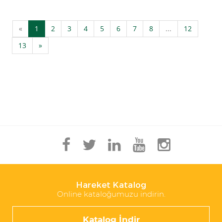
«
1
2
3
4
5
6
7
8
...
12
13
»
Hareket Katalog
Online kataloğumuzu indirin.
Katalog İndir