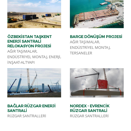
ÖZBEKISTAN TAŞKENT
BARGE DÖNÜŞÜM PROJESI
ENERJI SANTRALI
AĞIR TAŞIMALAR,
RELOKASYON PROJESI
ENDÜSTRIYEL MONTAJ,
AĞIR TAŞIMALAR,
TERSANELER
ENDÜSTRIYEL MONTAJ, ENERJI,
İNŞAAT-ALTYAPI
BAĞLAR RÜZGAR ENERJİ
NORDEX - EVRENCIK
SANTRALİ
RÜZGAR SANTRALI
RÜZGAR SANTRALLERI
RÜZGAR SANTRALLERI