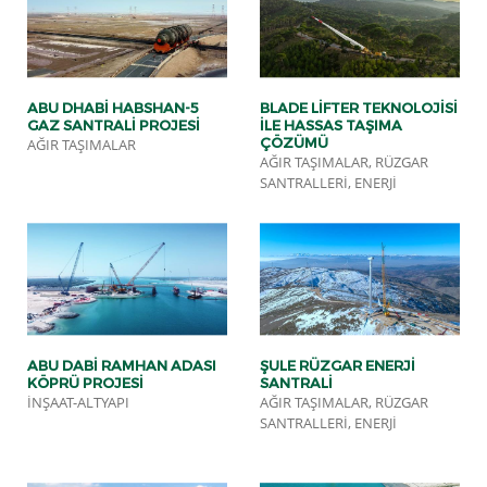
ABU DHABİ HABSHAN-5
BLADE LIFTER TEKNOLOJISI
GAZ SANTRALİ PROJESİ
ILE HASSAS TAŞIMA
ÇÖZÜMÜ
AĞIR TAŞIMALAR
AĞIR TAŞIMALAR, RÜZGAR
SANTRALLERI, ENERJI
ABU DABI RAMHAN ADASI
ŞULE RÜZGAR ENERJI
KÖPRÜ PROJESI
SANTRALI
İNŞAAT-ALTYAPI
AĞIR TAŞIMALAR, RÜZGAR
SANTRALLERI, ENERJI