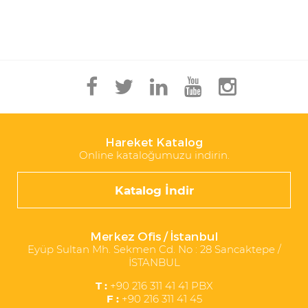
Hareket Katalog
Online kataloğumuzu indirin.
Katalog İndir
Merkez Ofis / İstanbul
Eyüp Sultan Mh. Sekmen Cd. No : 28 Sancaktepe /
İSTANBUL
T :
+90 216 311 41 41 PBX
F :
+90 216 311 41 45