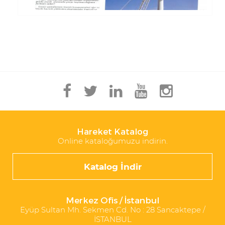
Hareket Katalog
Online kataloğumuzu indirin.
Katalog İndir
Merkez Ofis / İstanbul
Eyüp Sultan Mh. Sekmen Cd. No : 28 Sancaktepe /
İSTANBUL