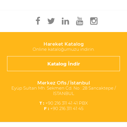
Hareket Katalog
Online kataloğumuzu indirin.
Katalog İndir
Merkez Ofis / İstanbul
Eyüp Sultan Mh. Sekmen Cd. No : 28 Sancaktepe /
İSTANBUL
T :
+90 216 311 41 41 PBX
F :
+90 216 311 41 45