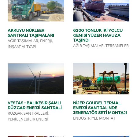
AKKUYU NÜKLEER
6200 TONLUK İKI YOLCU
SANTRALİ TAŞIMALARI
GEMISI YÜZER HAVUZA
TAŞINDI
AĞIR TAŞIMALAR, ENERJI,
AĞIR TAŞIMALAR, TERSANELER
İNŞAAT-ALTYAPI
VESTAS - BALIKESIR ŞAMLI
NIJER GOUDEL TERMAL
RÜZGAR ENERJI SANTRALI
ENERJI SANTRALINDE
JENERATÖR SETI MONTAJI
RÜZGAR SANTRALLERI,
ENDÜSTRIYEL MONTAJ
YENILENEBILIR ENERJI