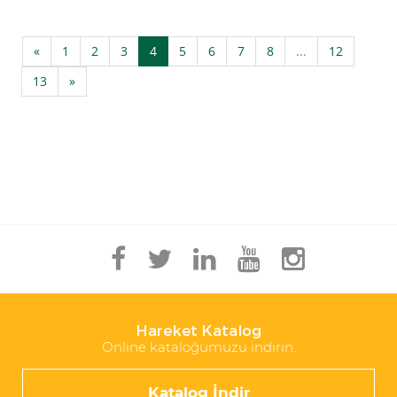
«
1
2
3
4
5
6
7
8
...
12
13
»
Hareket Katalog
Online kataloğumuzu indirin.
Katalog İndir