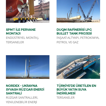
SPMT ILE PERVANE
DUQM RAFINERISI LPG
MONTAJI
BULLET TANK PROJESI
ENDÜSTRIYEL MONTAJ,
İNŞAAT-ALTYAPI, PETROKIMYA,
TERSANELER
PETROL VE GAZ
NORDEX - UKRAYNA
TÜRKIYE'DE ÜRETILEN EN
SYVASH RÜZGAR ENERJI
BÜYÜK YATIN SUYA
SANTRALI
INDIRILMESI
RÜZGAR SANTRALLERI,
TERSANELER
YENILENEBILIR ENERJI