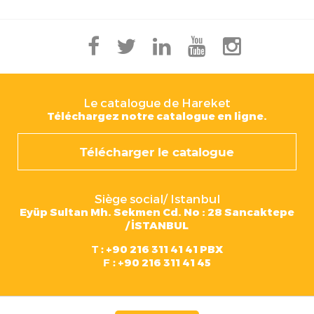
Le catalogue de Hareket
Téléchargez notre catalogue en ligne.
Télécharger le catalogue
Siège social/ Istanbul
Eyüp Sultan Mh. Sekmen Cd. No : 28 Sancaktepe
/ İSTANBUL
T :
+90 216 311 41 41 PBX
F :
+90 216 311 41 45