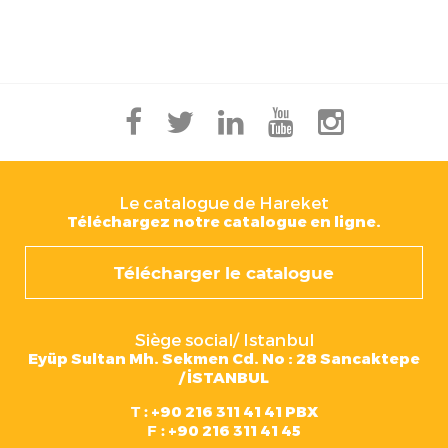
Le catalogue de Hareket
Téléchargez notre catalogue en ligne.
Télécharger le catalogue
Siège social/ Istanbul
Eyüp Sultan Mh. Sekmen Cd. No : 28 Sancaktepe
/ İSTANBUL
T :
+90 216 311 41 41 PBX
F :
+90 216 311 41 45