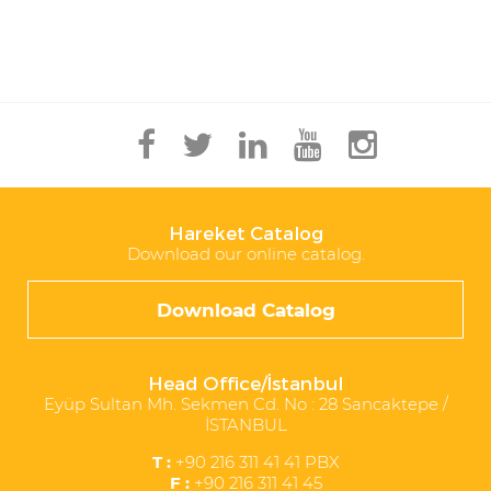
Hareket Catalog
Download our online catalog.
Download Catalog
Head Office/İstanbul
Eyüp Sultan Mh. Sekmen Cd. No : 28 Sancaktepe /
İSTANBUL
T :
+90 216 311 41 41 PBX
F :
+90 216 311 41 45